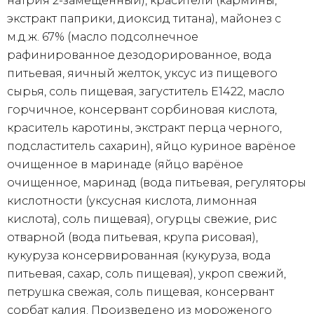
натрия 2-замещенный), красители (кармины,
экстракт паприки, диоксид титана), майонез с
м.д.ж. 67% (масло подсолнечное
рафинированное дезодорированное, вода
питьевая, яичный желток, уксус из пищевого
сырья, соль пищевая, загуститель Е1422, масло
горчичное, консервант сорбиновая кислота,
краситель каротины, экстракт перца черного,
подсластитель сахарин), яйцо куриное варёное
очищенное в маринаде (яйцо варёное
очищенное, маринад (вода питьевая, регуляторы
кислотности (уксусная кислота, лимонная
кислота), соль пищевая), огурцы свежие, рис
отварной (вода питьевая, крупа рисовая),
кукуруза консервированная (кукуруза, вода
питьевая, сахар, соль пищевая), укроп свежий,
петрушка свежая, соль пищевая, консервант
сорбат калия. Произведено из мороженого