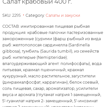
Салат крабовый 400 г.
SKU:
2295
Category:
Салаты и закуски
СОСТАВ: имитированная пищевая рыбная
продукция: крабовые палочки пастеризованные
замороженные (сурими (фарш рыбный из вида
рыб: желтополосая сардинелла (Sardinella
gibbosa), тумбиль (Saurida tumbil), из семейств
рыб: нитеперые (Nemipteridae);
влагоудерживающий агент: полифосфаты), вода
питьевая, крахмал пшеничный, крахмал
кукурузный, масло растительное, загустители
(дикрахмалфосфат, каррагинан), белок соевый,
соль пищевая, сахар, ароматизатор, усилители
вкуса и аромата (глутамат натрия 1-замещенный,
5′-гуанилат натрия 2- замещенный, 5′-инозинат