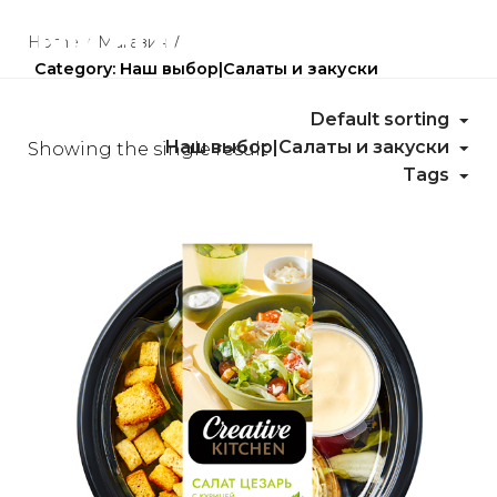
Skip
to
Home
/
Магазин
/
Category: Наш выбор|Салаты и закуски
content
Default sorting
Наш выбор|Салаты и закуски
Showing the single result
Tags