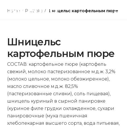
Skip
to
Home
/
Portfolio
/
Шницельс картофельным пюре
content
Шницельс
картофельным пюре
СОСТАВ: картофельное пюре (картофель
свежий, молоко пастеризованное м.д.ж. 3,2%
(молоко цельное, молоко обезжиренное),
масло сливочное м.д.ж. 82,5%
(пастеризованные сливки), соль пищевая),
шницель куриный в сырной панировке
(куриное филе грудки охлажденное, сухари
панировочные (мука пшеничная
хлебопекарная высшего сорта, вода питьевая,