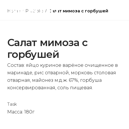
Skip
to
Home
/
Portfolio
/
Салат мимоза с горбушей
content
Салат мимоза с
горбушей
Состав: яйцо куриное варёное очищенное в
маринаде, рис отварной, морковь столовая
отварная, майонез м.д.ж. 67%, горбуша
консервированная, соль пищевая.
Task
Масса: 180г