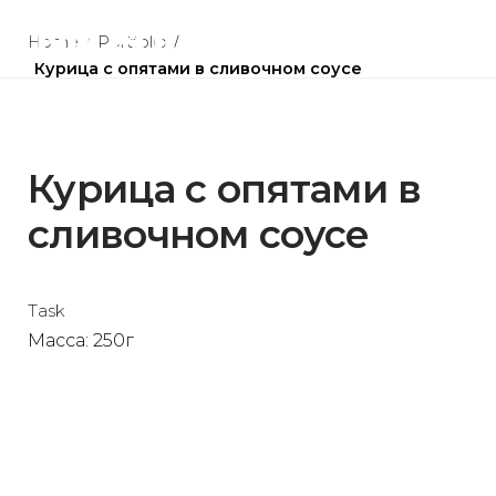
Skip
to
Home
/
Portfolio
/
Курица с опятами в сливочном соусе
content
Курица с опятами в
сливочном соусе
Task
Масса: 250г