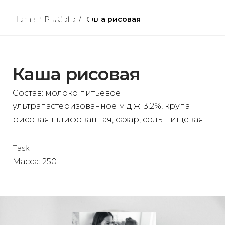
Skip
to
Home
/
Portfolio
/
Каша рисовая
content
Каша рисовая
Состав: молоко питьевое
ультрапастеризованное м.д.ж. 3,2%, крупа
рисовая шлифованная, сахар, соль пищевая.
Task
Масса: 250г