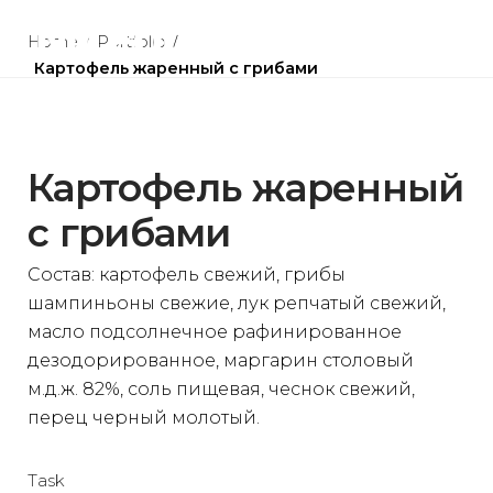
Skip
to
Home
/
Portfolio
/
Картофель жаренный с грибами
content
Картофель жаренный
с грибами
Состав: картофель свежий, грибы
шампиньоны свежие, лук репчатый свежий,
масло подсолнечное рафинированное
дезодорированное, маргарин столовый
м.д.ж. 82%, соль пищевая, чеснок свежий,
перец черный молотый.
Task