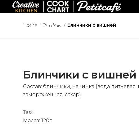
Skip
to
content
Home
/
Portfolio
/
Блинчики c вишней
Блинчики c вишней
Состав: блинчики, начинка (вода питьевая,
замороженная, сахар).
Task
Масса: 120г