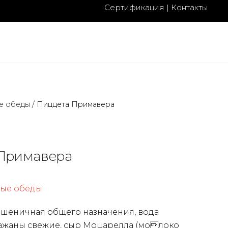
Сертификация
|
Контакты
е обеды
/
Пиццета Примавера
Примавера
вые обеды
пшеничная общего назначения, вода
лажаны свежие, сыр Моцарелла (молоко