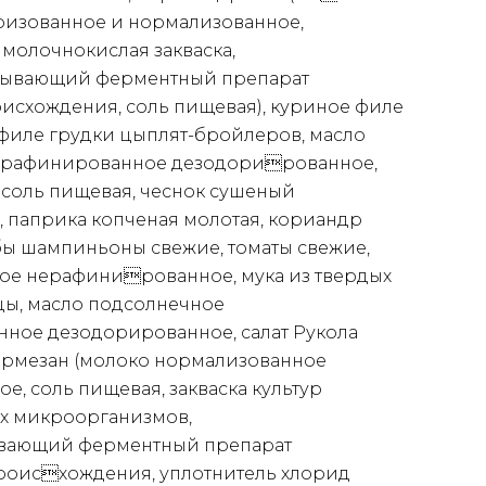
ризованное и нормализованное,
молочнокислая закваска,
ывающий ферментный препарат
исхождения, соль пищевая), куриное филе
филе грудки цыплят-бройлеров, масло
 рафинированное дезодорированное,
, соль пищевая, чеснок сушеный
 паприка копченая молотая, кориандр
бы шампиньоны свежие, томаты свежие,
ое нерафинированное, мука из твердых
ы, масло подсолнечное
ное дезодорированное, салат Рукола
армезан (молоко нормализованное
е, соль пищевая, закваска культур
х микроорганизмов,
вающий ферментный препарат
роисхождения, уплотнитель хлорид