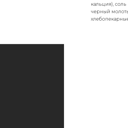
кальция), соль
черный молоты
хлебопекарные