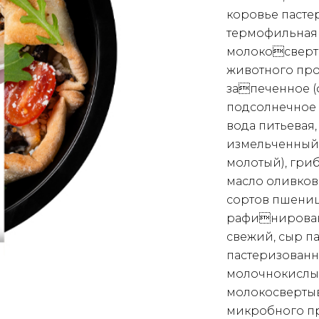
коровье пасте
термофильная 
молокосверт
животного про
запеченное (
подсолнечное
вода питьевая
измельченный,
молотый), гри
масло оливков
сортов пшениц
рафинирован
свежий, сыр п
пастеризованно
молочнокислы
молокосверты
микробного п