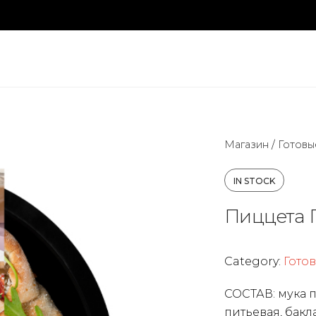
Магазин
/
Готовы
IN STOCK
Пиццета 
Category:
Гото
СОСТАВ: мука 
питьевая, бак