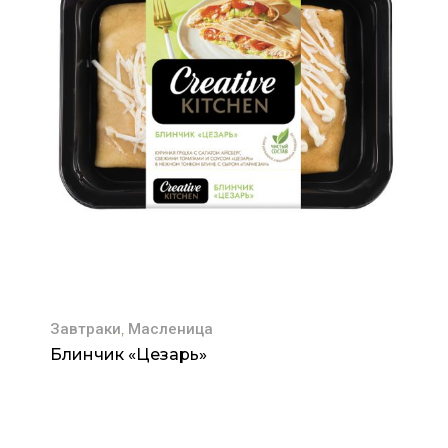
,
Завтраки
Масленица
Блинчик «Цезарь»