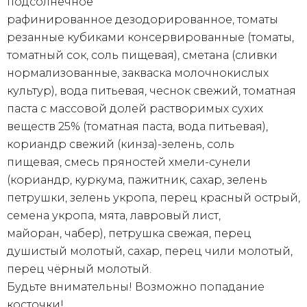
подсолнечное
рафинированное дезодорированное, томаты
резанные кубиками консервированные (томаты,
томатный сок, соль пищевая), сметана (сливки
нормализованные, закваска молочнокислых
культур), вода питьевая, чеснок свежий, томатная
паста с массовой долей растворимых сухих
веществ 25% (томатная паста, вода питьевая),
кориандр свежий (кинза)-зелень, соль
пищевая, смесь пряностей хмели-сунели
(кориандр, куркума, пажитник, сахар, зелень
петрушки, зелень укропа, перец красный острый,
семена укропа, мята, лавровый лист,
майоран, чабер), петрушка свежая, перец
душистый молотый, сахар, перец чили молотый,
перец чёрный молотый.
Будьте внимательны! Возможно попадание
косточки!