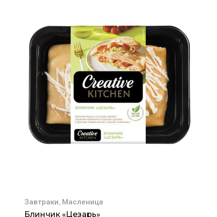
,
Завтраки
Масленица
Блинчик «Цезарь»