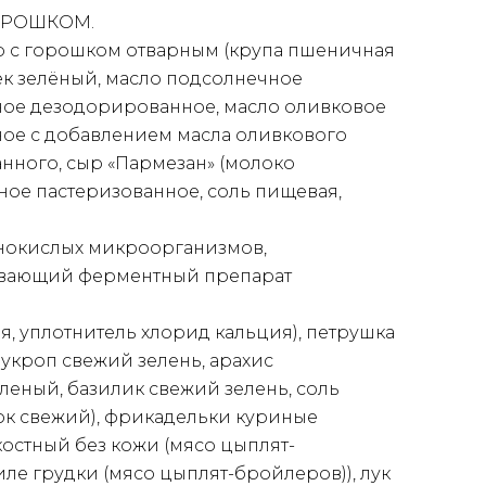
ОРОШКОМ.
р с горошком отварным (крупа пшеничная
ек зелёный, масло подсолнечное
ое дезодорированное, масло оливковое
ое с добавлением масла оливкового
ного, сыр «Пармезан» (молоко
ое пастеризованное, соль пищевая,
нокислых микроорганизмов,
вающий ферментный препарат
, уплотнитель хлорид кальция), петрушка
 укроп свежий зелень, арахис
еный, базилик свежий зелень, соль
ок свежий), фрикадельки куриные
костный без кожи (мясо цыплят-
ле грудки (мясо цыплят-бройлеров)), лук