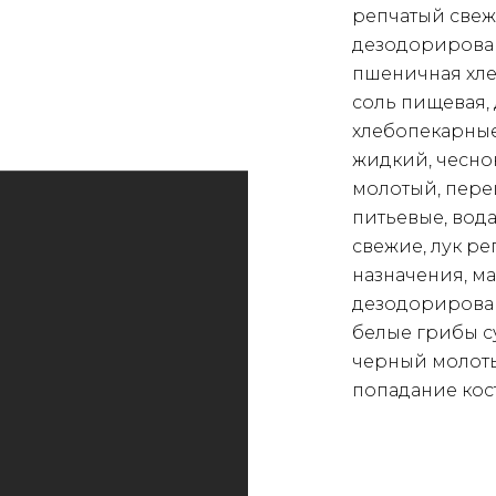
репчатый све
дезодорирован
пшеничная хле
соль пищевая
хлебопекарные
жидкий, чесно
молотый, пере
питьевые, вод
свежие, лук р
назначения, м
дезодорирован
белые грибы с
черный молоты
попадание кос