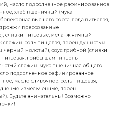
жий, масло подсолнечное рафинированное
ное, хлеб пшеничный (мука
бопекарная высшего сорта, вода питьевая,
, дрожжи прессованные
), сливки питьевые, меланж яичный
к свежий, соль пищевая, перец душистый
ц черный молотый), соус грибной (сливки
а питьевая, грибы шампиньоны
епчатый свежий, мука пшеничная общего
асло подсолнечное рафинированное
ное, масло сливочное, соль пищевая,
ушеные измельченные, перец
й). Будьте внимательны! Возможно
точки!