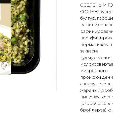
С ЗЕЛЕНЫМ Г
СОСТАВ: булгу
булгур, горош
рафинированн
рафинированн
нерафинирован
нормализованн
закваска
культур молоч
молокосверты
микробного
происхождения
свежая зелень,
жареный дробл
пищевая, чесн
(окорочок бес
бройлеров), фи